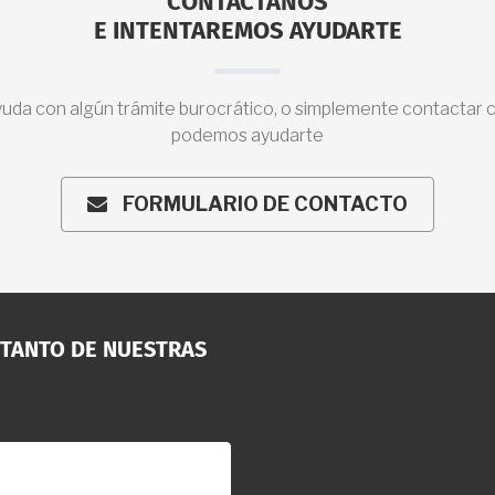
CONTÁCTANOS
E INTENTAREMOS AYUDARTE
uda con algún trámite burocrático, o simplemente contactar 
podemos ayudarte
FORMULARIO DE CONTACTO
ENVELOPE
 TANTO DE NUESTRAS