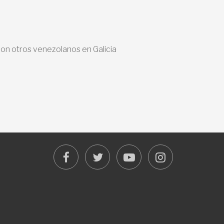
con otros venezolanos en Galicia
facebook
twitter
youtube
instagram