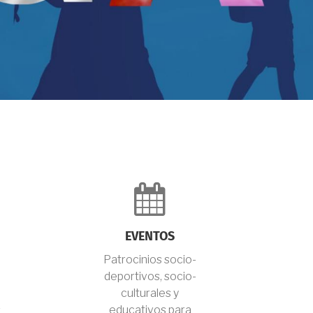
fa-
tweet
calendar
EVENTOS
Patrocinios socio-
deportivos, socio-
culturales y
s
educativos para