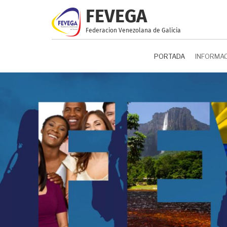
Pasar
FEVEGA
al
contenido
Federacion Venezolana de Galicia
principal
PORTADA
INFORMA