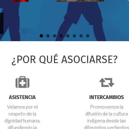
¿POR QUÉ ASOCIARSE?
fa-
fa-
medkit
re
ASISTENCIA
INTERCAMBIOS
Velamos por el
Promovemos la
respeto de la
difusión de la cultura
dignidad humana,
indígena desde las
difundiendo la
diferentes vertiente