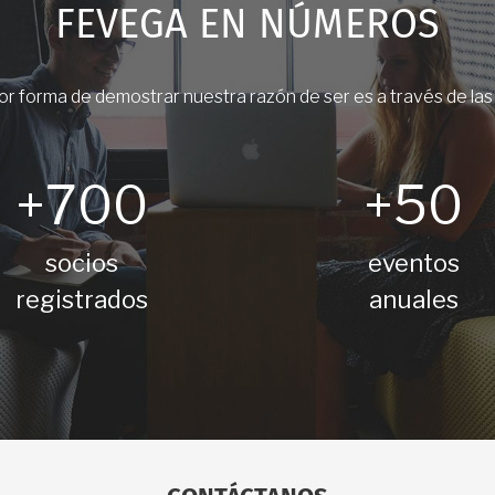
FEVEGA EN NÚMEROS
r forma de demostrar nuestra razón de ser es a través de las c
+700
+50
socios
eventos
registrados
anuales