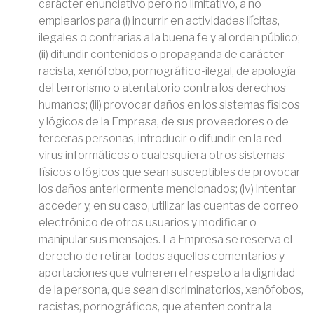
carácter enunciativo pero no limitativo, a no
emplearlos para (i) incurrir en actividades ilícitas,
ilegales o contrarias a la buena fe y al orden público;
(ii) difundir contenidos o propaganda de carácter
racista, xenófobo, pornográfico-ilegal, de apología
del terrorismo o atentatorio contra los derechos
humanos; (iii) provocar daños en los sistemas físicos
y lógicos de la Empresa, de sus proveedores o de
terceras personas, introducir o difundir en la red
virus informáticos o cualesquiera otros sistemas
físicos o lógicos que sean susceptibles de provocar
los daños anteriormente mencionados; (iv) intentar
acceder y, en su caso, utilizar las cuentas de correo
electrónico de otros usuarios y modificar o
manipular sus mensajes. La Empresa se reserva el
derecho de retirar todos aquellos comentarios y
aportaciones que vulneren el respeto a la dignidad
de la persona, que sean discriminatorios, xenófobos,
racistas, pornográficos, que atenten contra la