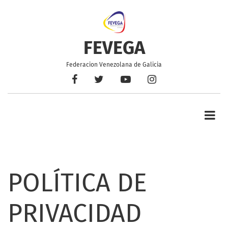
Pasar
al
contenido
principal
FEVEGA
Federacion Venezolana de Galicia
Facebook
Twitter
YouTube
Instagram
POLÍTICA DE
PRIVACIDAD