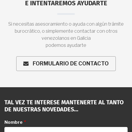
E INTENTAREMOS AYUDARTE
Si necesitas asesoramiento o ayuda con algún trámite
burocrático, o simplemente contactar con otros
venezolanos en Galicia
podemos ayudarte
FORMULARIO DE CONTACTO
ENVELOPE
TAL VEZ TE INTERESE MANTENERTE AL TANTO
DE NUESTRAS NOVEDADES...
Nombre