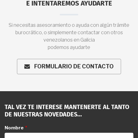
E INTENTAREMOS AYUDARTE
Si necesitas asesoramiento o ayuda con algún trámite
burocrático, o simplemente contactar con otros
venezolanos en Galicia
podemos ayudarte
FORMULARIO DE CONTACTO
ENVELOPE
TAL VEZ TE INTERESE MANTENERTE AL TANTO
DE NUESTRAS NOVEDADES...
Nombre