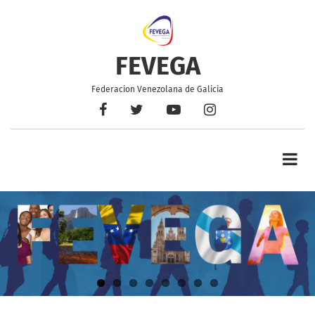
Pasar
al
contenido
principal
FEVEGA
Federacion Venezolana de Galicia
Facebook
Twitter
YouTube
Instagram