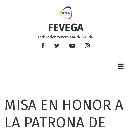
Pasar
al
contenido
principal
FEVEGA
Federacion Venezolana de Galicia
Facebook
Twitter
YouTube
Instagram
MISA EN HONOR A
LA PATRONA DE