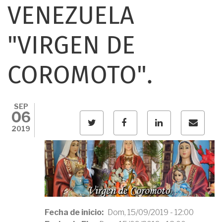
VENEZUELA
"VIRGEN DE
COROMOTO".
SEP
06
2019
TWITTER
FACEBOOK
LINKED
CORR
IN
Fecha de inicio
Dom, 15/09/2019 - 12:00