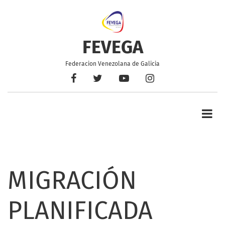
Pasar
al
contenido
principal
FEVEGA
Federacion Venezolana de Galicia
Facebook
Twitter
YouTube
Instagram
MIGRACIÓN
PLANIFICADA