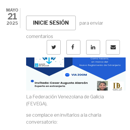
MAYO
21
INICIE SESIÓN
para enviar
2025
comentarios
TWITTER
FACEBOOK
LINKED
CORR
IN
La Federación Venezolana de Galicia
(FEVEGA),
se complace en invitarlos a la charla
conversatorio: