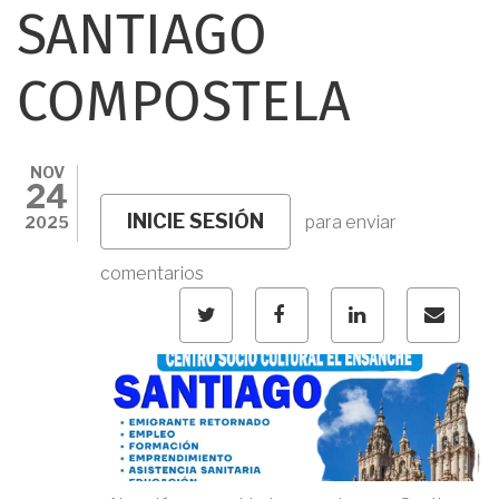
SANTIAGO
COMPOSTELA
NOV
24
INICIE SESIÓN
para enviar
2025
comentarios
TWITTER
FACEBOOK
LINKED
CORR
IN