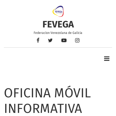
Pasar
al
contenido
principal
FEVEGA
Federacion Venezolana de Galicia
Facebook
Twitter
YouTube
Instagram
OFICINA MÓVIL
INFORMATIVA